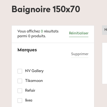
Baignoire 150x70
N
Vous affichez
0
résultats
Réinitialiser
parmi
0
produits.
Marques
Supprimer
NV Gallery
Tikamoon
Refair
Ikea