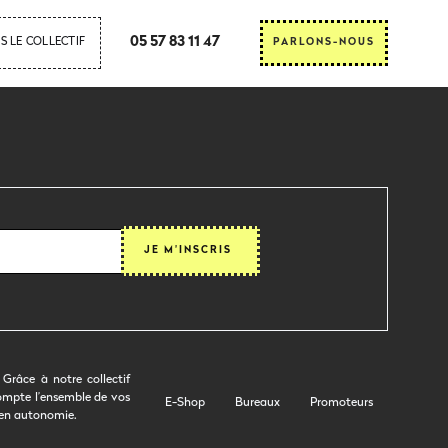
05 57 83 11 47
S LE COLLECTIF
PARLONS-NOUS
Grâce à notre collectif
compte l’ensemble de vos
E-Shop
Bureaux
Promoteurs
 en autonomie.